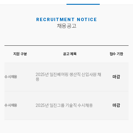
RECRUITMENT NOTICE
채용공고
지원 구분
공고 제목
접수 기한
2025년 일진베어링 생산직 신입사원 채
마감
수시채용
용
2025년 일진그룹 기술직 수시채용
마감
수시채용