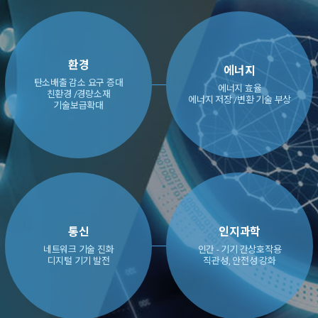
환경
에너지
탄소배출 감소 요구 증대
에너지 효율
친환경 /경량소재
에너지 저장 /변환 기술 부상
기술보급확대
통신
인지과학
네트워크 기술 진화
인간 - 기기 간상호작용
디지털 기기 발전
직관성, 안전성 강화